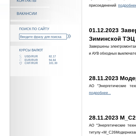
КОНТАКТЫ
присоединений
подробнее
ВАКАНСИИ
ПОИСК ПО САЙТУ
01.12.2023 Зав
Зиминской ТЭЦ
Завершены электромонтаж
КУРСЫ ВАЛЮТ
и АУВ обходных выключат
USD/RUR
82.17
EUR/RUR
94.84
CHF/RUR
101.30
28.11.2023 Моде
АО "Энергетические тех
подробнее...
28.11.2023 М_С
АО "Энергетические техн
титулу «М_С26Модерниз