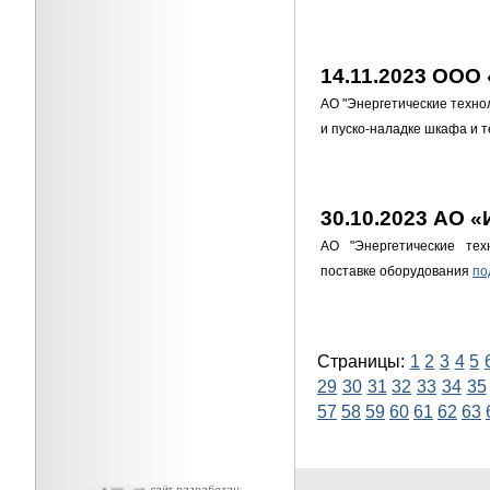
14.11.2023 ООО
АО "Энергетические техно
и пуско-наладке шкафа и
30.10.2023 АО 
АО "Энергетические тех
поставке оборудования
по
Страницы:
1
2
3
4
5
29
30
31
32
33
34
35
57
58
59
60
61
62
63