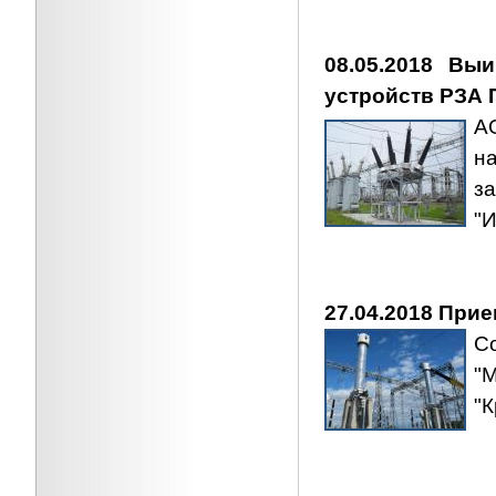
08.05.2018 Вы
устройств РЗА П
А
н
з
"
27.04.2018 Прие
С
"
"