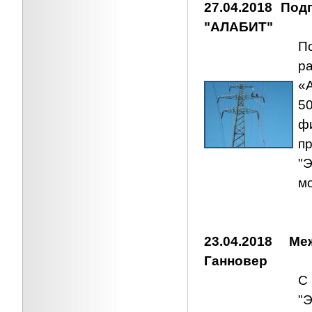
27.04.2018 По
"АЛАБИТ"
П
р
«
5
ф
п
"
м
23.04.2018 М
Ганновер
С
"