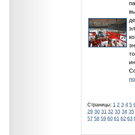
п
в
д
э
к
э
т
и
C
по
Страницы:
1
2
3
4
5
29
30
31
32
33
34
35
57
58
59
60
61
62
63