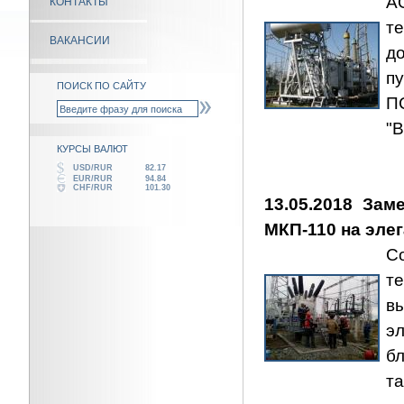
А
КОНТАКТЫ
т
ВАКАНСИИ
д
п
ПОИСК ПО САЙТУ
П
"
КУРСЫ ВАЛЮТ
USD/RUR
82.17
EUR/RUR
94.84
CHF/RUR
101.30
13.05.2018 За
МКП-110 на эле
С
т
в
э
б
т