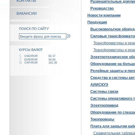
КОНТАКТЫ
Разрешительные докум
Руководство
ВАКАНСИИ
Новости компании
Продукция
ПОИСК ПО САЙТУ
Высоковольтное оборуд
Силовые трансформат
Трансформаторы и реа
КУРСЫ ВАЛЮТ
Трансформаторы и реакт
USD/RUR
82.17
Электротехническое обо
EUR/RUR
94.84
CHF/RUR
101.30
Оборудование на больш
Релейные защиты и про
Средства и системы ав
АИИСКУЭ
Системы связи
Системы оперативного то
Электропривод
Оборудование по спецза
Токопроводы
Плита для закрытия каб
Сравнительная таблица