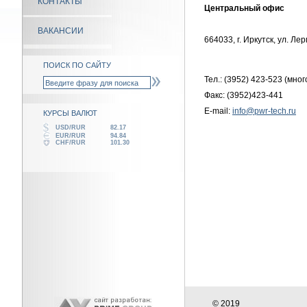
КОНТАКТЫ
Центральный офис
ВАКАНСИИ
664033, г. Иркутск, ул. Ле
ПОИСК ПО САЙТУ
Тел.: (3952) 423-523 (мно
Факс: (3952)423-441
E-mail:
info@pwr-tech.ru
КУРСЫ ВАЛЮТ
USD/RUR
82.17
EUR/RUR
94.84
CHF/RUR
101.30
© 2019