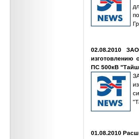
д
п
Г
02.08.2010 ЗА
изготовлению 
ПС 500кВ "Тайш
З
и
с
"Т
01.08.2010 Рас