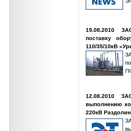
Э
19.08.2010 З
поставку обор
110/35/10кВ «Ур
З
по
П
12.08.2010 ЗА
выполнению ко
220кВ Раздолин
З
в