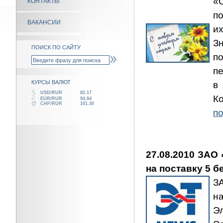
«
КОНТАКТЫ
п
ВАКАНСИИ
и
З
ПОИСК ПО САЙТУ
п
п
КУРСЫ ВАЛЮТ
в
USD/RUR
82.17
К
EUR/RUR
94.84
CHF/RUR
101.30
по
27.08.2010 ЗАО
на поставку 5 
З
н
Э