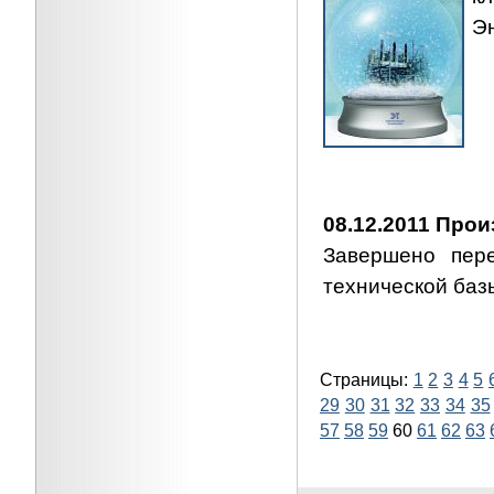
Э
08.12.2011 Прои
Завершено пере
технической баз
Страницы:
1
2
3
4
5
29
30
31
32
33
34
35
57
58
59
60
61
62
63