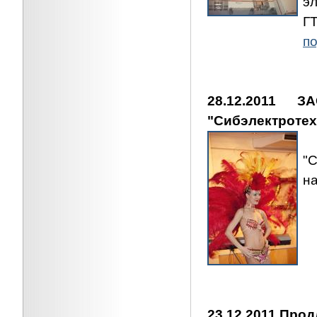
э
ГТ
по
28.12.2011 
"Сибэлектротех
З
"
н
23.12.2011 Про