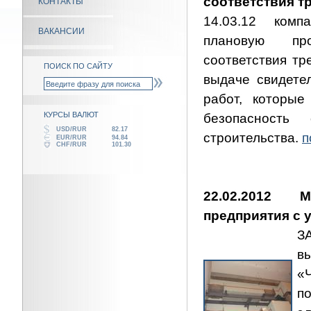
соответствия 
КОНТАКТЫ
14.03.12 ком
ВАКАНСИИ
плановую пр
соответствия т
ПОИСК ПО САЙТУ
выдаче свидете
работ, которые
КУРСЫ ВАЛЮТ
безопасность 
USD/RUR
82.17
строительства.
п
EUR/RUR
94.84
CHF/RUR
101.30
22.02.2012 
предприятия с 
З
в
«
п