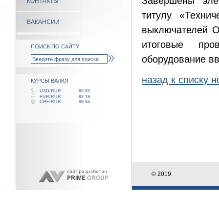
Завершены эле
КОНТАКТЫ
титулу «Техни
ВАКАНСИИ
выключателей О
итоговые про
ПОИСК ПО САЙТУ
оборудование вв
назад к списку н
КУРСЫ ВАЛЮТ
USD/RUR
80.93
EUR/RUR
93.19
CHF/RUR
99.94
© 2019