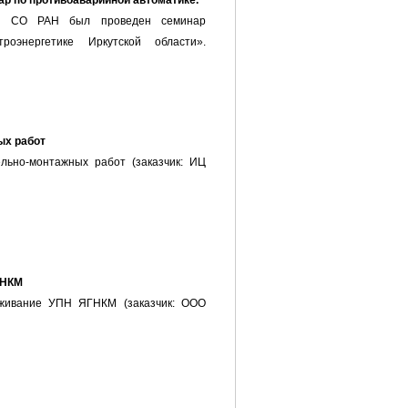
ар по противоаварийной автоматике.
СО РАН был проведен семинар
роэнергетике Иркутской области».
ых работ
ьно-монтажных работ (заказчик: ИЦ
ГНКМ
живание УПН ЯГНКМ (заказчик: ООО