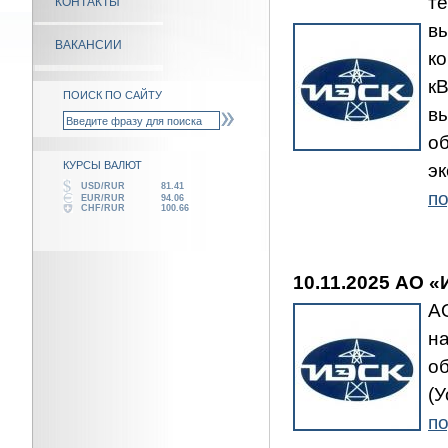
т
КОНТАКТЫ
в
ВАКАНСИИ
к
к
ПОИСК ПО САЙТУ
в
о
КУРСЫ ВАЛЮТ
э
USD/RUR
81.41
по
EUR/RUR
94.06
CHF/RUR
100.66
10.11.2025 АО 
А
н
о
(
по