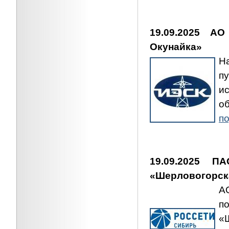
19.09.2025 
Окунайка»
Н
п
и
о
по
19.09.2025 
«Шерловогорск
А
п
«