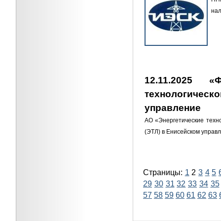
нал
12.11.2025 «
технологиче
управление
АО «Энергетические техн
(ЭТЛ) в Енисейском упра
Страницы:
1
2
3
4
5
29
30
31
32
33
34
35
57
58
59
60
61
62
63