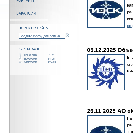
КОНТАКТЫ
на
раб
ВАКАНСИИ
ис
под
ПОИСК ПО САЙТУ
05.12.2025 Объ
КУРСЫ ВАЛЮТ
USD/RUR
81.41
В 
EUR/RUR
94.06
CHF/RUR
100.66
ст
Ин
26.11.2025 АО 
На
раб
11