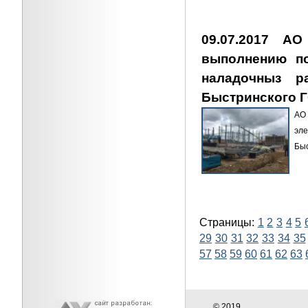
09.07.2017 АО
выполнению по
наладочныз 
Быстринского 
АО
эл
Бы
Страницы:
1
2
3
4
5
29
30
31
32
33
34
35
57
58
59
60
61
62
63
© 2019