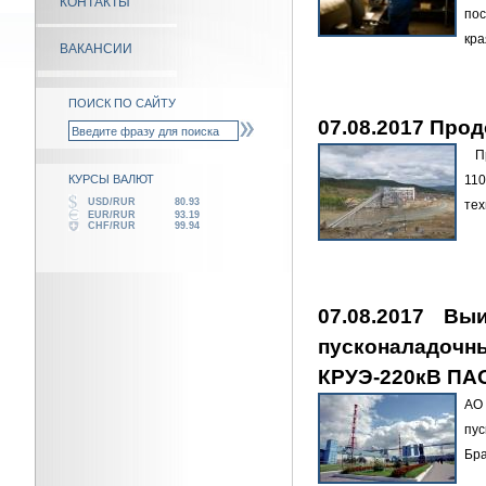
КОНТАКТЫ
пос
кр
ВАКАНСИИ
ПОИСК ПО САЙТУ
07.08.2017 Про
Пр
КУРСЫ ВАЛЮТ
110
USD/RUR
80.93
тех
EUR/RUR
93.19
CHF/RUR
99.94
07.08.2017 В
пусконаладо
КРУЭ-220кВ ПАО
АО
пу
Бра