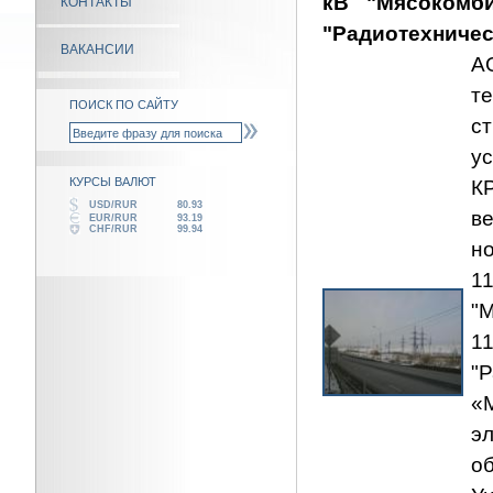
кВ "Мясокомб
КОНТАКТЫ
"Радиотехничес
ВАКАНСИИ
А
т
ПОИСК ПО САЙТУ
с
у
КУРСЫ ВАЛЮТ
К
USD/RUR
80.93
в
EUR/RUR
93.19
CHF/RUR
99.94
н
"
"
«
э
о