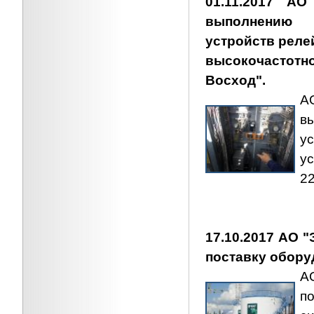
01.11.2017 АО
выполнению 
устройств реле
высокочастотно
Восход".
А
в
у
у
22
17.10.2017 АО 
поставку обору
АО
п