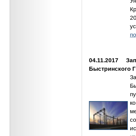
У
К
2
у
по
04.11.2017 
Быстринского 
З
Б
п
к
м
с
и