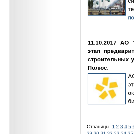
с
т
по
11.10.2017 АО
этап предвари
строительных у
Полюс.
А
э
о
б
Страницы:
1
2
3
4
5
29
30
31
32
33
34
35