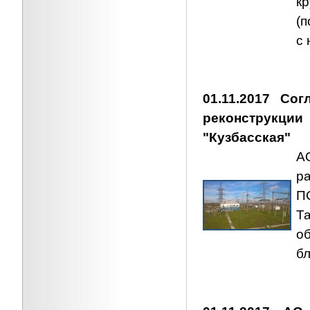
к
(
с 
01.11.2017 Cо
реконструкци
"Кузбасская"
А
р
ПС
Т
о
б