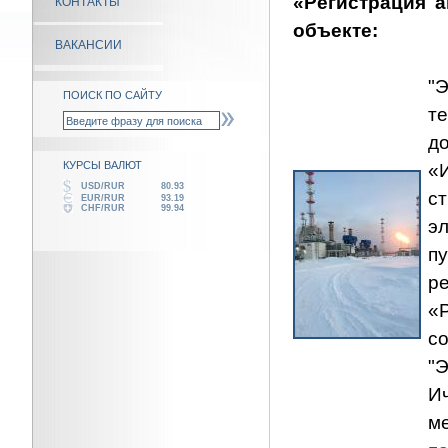
«Регистрация 
КОНТАКТЫ
объекте:
ВАКАНСИИ
"
ПОИСК ПО САЙТУ
т
д
КУРСЫ ВАЛЮТ
«
USD/RUR
80.93
с
EUR/RUR
93.19
CHF/RUR
99.94
э
п
р
«
с
"
И
м