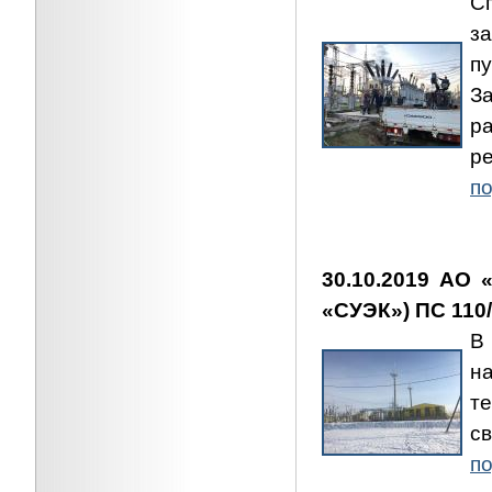
С
з
п
З
р
р
по
30.10.2019 АО 
«СУЭК») ПС 110/
В
н
т
с
по