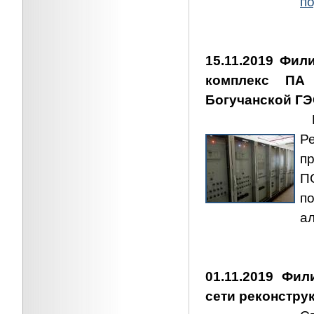
по
15.11.2019 Фи
комплекс ПА 
Богучанской Г
П
Р
п
П
п
а
01.11.2019 Фи
сети реконстру