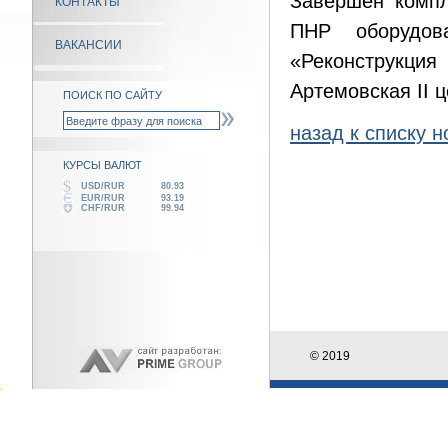
Завершен компл
КОНТАКТЫ
ПНР оборудов
ВАКАНСИИ
«Реконструкци
Артемовская II 
ПОИСК ПО САЙТУ
назад к списку н
КУРСЫ ВАЛЮТ
USD/RUR
80.93
EUR/RUR
93.19
CHF/RUR
99.94
© 2019