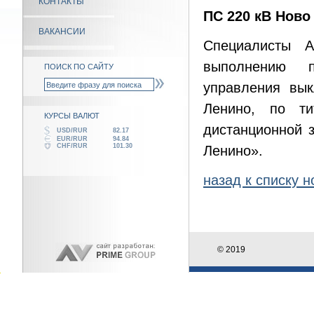
КОНТАКТЫ
ПС 220 кВ Ново
ВАКАНСИИ
Специалисты А
выполнению п
ПОИСК ПО САЙТУ
управления вы
Ленино, по ти
КУРСЫ ВАЛЮТ
дистанционной 
USD/RUR
82.17
EUR/RUR
94.84
CHF/RUR
101.30
Ленино».
назад к списку н
© 2019