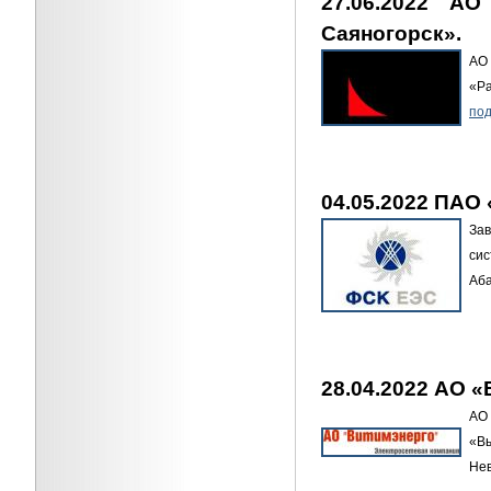
27.06.2022 А
Саяногорск».
АО 
«Ра
под
04.05.2022 ПАО
За
сис
Аб
28.04.2022 АО «
АО 
«Вы
Нев