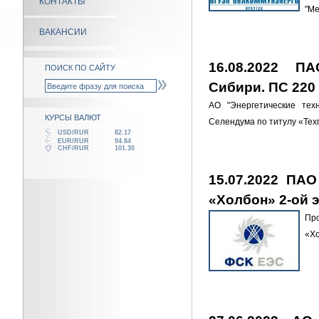
КОНТАКТЫ
"Ме
ВАКАНСИИ
16.08.2022 
ПОИСК ПО САЙТУ
Сибири. ПС 220
АО "Энергетические тех
КУРСЫ ВАЛЮТ
Селендума по титулу «Те
USD/RUR
82.17
EUR/RUR
94.84
CHF/RUR
101.30
15.07.2022 ПА
«Холбон» 2-ой э
Про
«Х